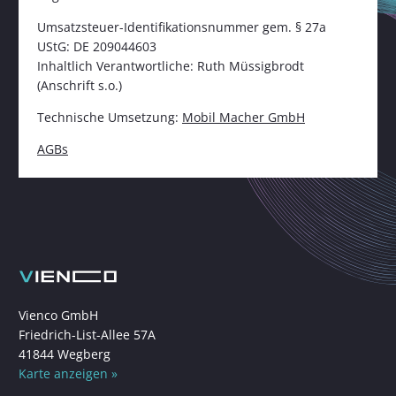
Umsatzsteuer-Identifikationsnummer gem. § 27a
UStG: DE 209044603
Inhaltlich Verantwortliche: Ruth Müssigbrodt
(Anschrift s.o.)
Technische Umsetzung:
Mobil Macher GmbH
AGBs
Footer
Adresse
Vienco GmbH
Friedrich-List-Allee 57A
41844 Wegberg
Karte anzeigen »